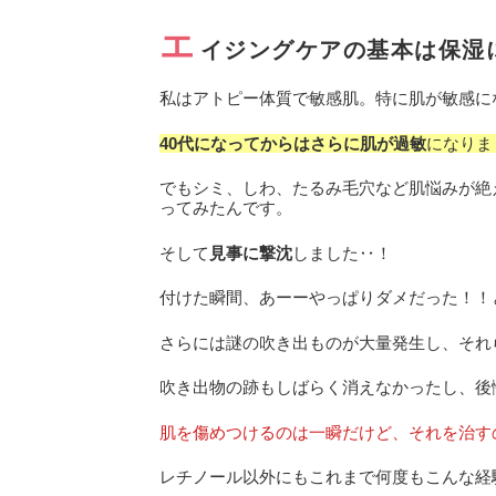
エ
イジングケアの基本は保湿
私はアトピー体質で敏感肌。特に肌が敏感に
40代になってからはさらに肌が過敏
になりま
でもシミ、しわ、たるみ毛穴など肌悩みが絶
ってみたんです。
そして
見事に撃沈
しました‥！
付けた瞬間、あーーやっぱりダメだった！！
さらには謎の吹き出ものが大量発生し、それ
吹き出物の跡もしばらく消えなかったし、後
肌を傷めつけるのは一瞬だけど、それを治す
レチノール以外にもこれまで何度もこんな経